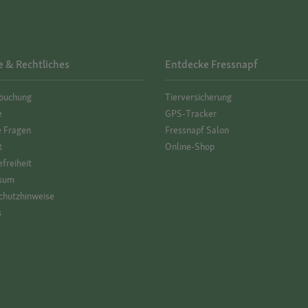
e & Rechtliches
Entdecke Fressnapf
­buchung
Tierversicherung
e
GPS-Tracker
e Fragen
Fressnapf Salon
t
Online-Shop
efreiheit
sum
hutz­hinweise
s