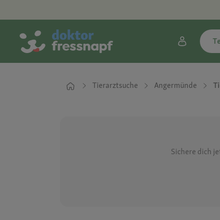
T
Tierarztsuche
Angermünde
T
Sichere dich j