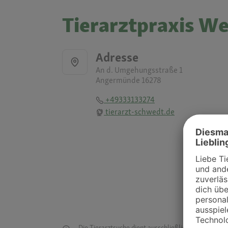
Tierarztpraxis W
Adresse
An d. Umgehungsstraße 1
Angermünde 16278
+49333133274
tierarzt-schwedt.de
Die Tierarztsuche dient ausschließlich dazu, Tierar