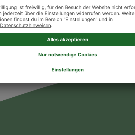
takt zu treten. Bitte wende dich hierfür direkt an die jeweilige Praxis oder Klin
. Fressnapf Tierarztsuche als Praxis gelistet werden oder Ihre Daten ändern 