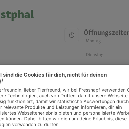
estphal
Öffnungszeite
Montag
Dienstag
Mittwoch
Donnerstag
Freitag
Samstag
Sonntag
ztpraxen und Kliniken in deiner Nähe übersichtlich anzuzeigen. Über Dr. Fressnap