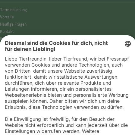
Termin­buchung
Vorteile
Häufige Fragen
Kontakt
Barrierefreiheit
Impressum
Datenschutz­hinweise
Cookies
AGB
Entdecke Fressnapf
Tierversicherung
GPS-Tracker
Fressnapf Salon
Online-Shop
© 2026 Fressnapf Tiernahrungs GmbH