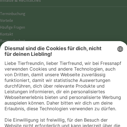
Inhalte & Rechtliches
Termin­buchung
Vorteile
Häufige Fragen
Kontakt
Barrierefreiheit
Impressum
Datenschutz­hinweise
Cookies
AGB
Entdecke Fressnapf
Tierversicherung
GPS-Tracker
Fressnapf Salon
Online-Shop