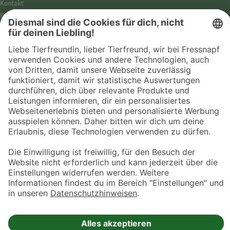
Kontakt
Barrierefreiheit
Impressum
Datenschutz­hinweise
Cookies
AGB
Entdecke Fressnapf
Tierversicherung
GPS-Tracker
Fressnapf Salon
Online-Shop
© 2026 Fressnapf Tiernahrungs GmbH
Westpreußenstraße 32-38
47809 Krefeld