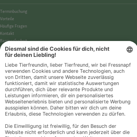
Termin­buchung
Vorteile
Häufige Fragen
Kontakt
Barrierefreiheit
Impressum
Datenschutz­hinweise
Cookies
AGB
Entdecke Fressnapf
Tierversicherung
GPS-Tracker
Fressnapf Salon
Online-Shop
© 2026 Fressnapf Tiernahrungs GmbH