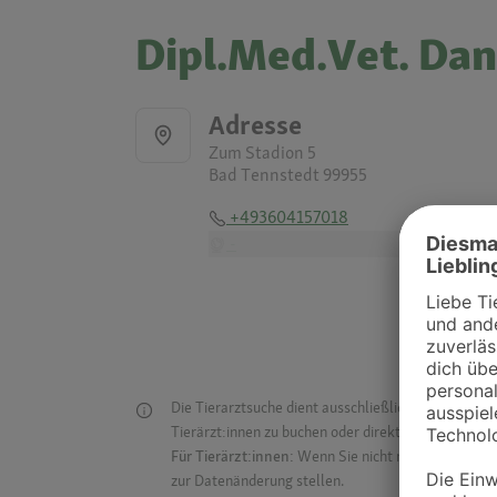
Dipl.Med.Vet. Da
Adresse
Zum Stadion 5
Bad Tennstedt 99955
+493604157018
-
Die Tierarztsuche dient ausschließlich dazu, Tierar
Tierärzt:innen zu buchen oder direkt mit ihnen in Kon
Für Tierärzt:innen:
Wenn Sie nicht mehr auf der Dr
zur Datenänderung stellen.