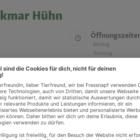
nkmar Hühn
Öffnungszeite
Montag
Dienstag
Mittwoch
Donnerstag
Freitag
Samstag
Sonntag
ztpraxen und Kliniken in deiner Nähe übersichtlich anzuzeigen. Über Dr. Fressnap
takt zu treten. Bitte wende dich hierfür direkt an die jeweilige Praxis oder Klin
. Fressnapf Tierarztsuche als Praxis gelistet werden oder Ihre Daten ändern 