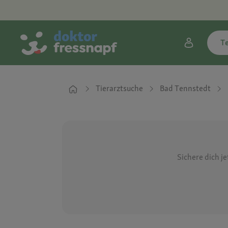
T
Tierarztsuche
Bad Tennstedt
Sichere dich j