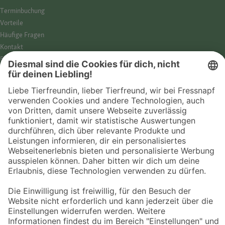
Termin­buchung
Vorteile
Häufige Fragen
Kontakt
Barrierefreiheit
Impressum
Datenschutz­hinweise
Cookies
AGB
Entdecke Fressnapf
Tierversicherung
GPS-Tracker
Fressnapf Salon
Online-Shop
© 2026 Fressnapf Tiernahrungs GmbH
Westpreußenstraße 32-38