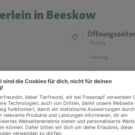
ierlein in Beeskow
Öffnungszeite
Montag
Dienstag
Mittwoch
Donnerstag
Freitag
Samstag
Sonntag