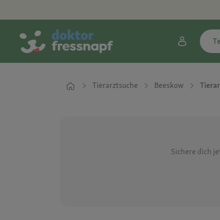
T
Tierarztsuche
Beeskow
Tiera
Sichere dich j