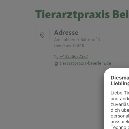
Tierarztpraxis Be
Adresse
Am Lübbener Bahnhof 3
Beeskow 15848
+49336622522
tierarztpraxis-beierlein.de