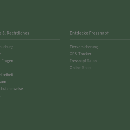
e & Rechtliches
Entdecke Fressnapf
­buchung
Tierversicherung
e
GPS-Tracker
e Fragen
Fressnapf Salon
t
Online-Shop
efreiheit
sum
hutz­hinweise
s