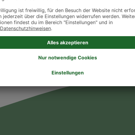
ztpraxen und Kliniken in deiner Nähe übersichtlich anzuzeigen. Über Dr. Fressnap
takt zu treten. Bitte wende dich hierfür direkt an die jeweilige Praxis oder Klin
. Fressnapf Tierarztsuche als Praxis gelistet werden oder Ihre Daten ändern 