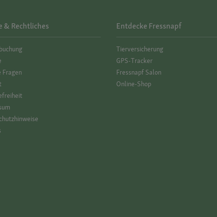
e & Rechtliches
Entdecke Fressnapf
­buchung
Tierversicherung
e
GPS-Tracker
e Fragen
Fressnapf Salon
t
Online-Shop
efreiheit
sum
hutz­hinweise
s