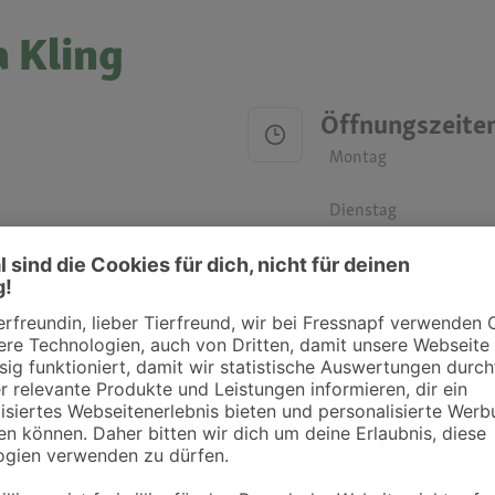
a Kling
Öffnungszeite
Montag
Dienstag
Mittwoch
Donnerstag
Freitag
Samstag
Sonntag
ztpraxen und Kliniken in deiner Nähe übersichtlich anzuzeigen. Über Dr. Fressnap
takt zu treten. Bitte wende dich hierfür direkt an die jeweilige Praxis oder Klin