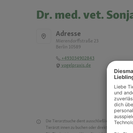
Dr. med. vet. Sonj
Adresse
Mierendorffstraße 23
Berlin 10589
+493034902843
vogelpraxis.de
Die Tierarztsuche dient ausschließlich dazu, Tierar
Tierärzt:innen zu buchen oder direkt mit ihnen in Kon