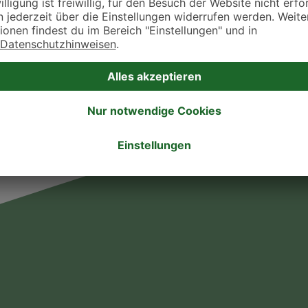
. Fressnapf Tierarztsuche als Praxis gelistet werden oder Ihre Daten ändern 