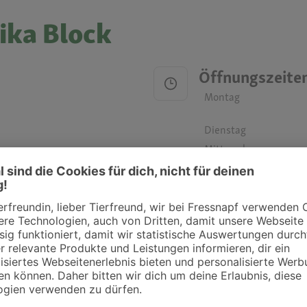
ika Block
Öffnungszeite
Montag
Dienstag
Mittwoch
Donnerstag
Freitag
Samstag
Sonntag
ztpraxen und Kliniken in deiner Nähe übersichtlich anzuzeigen. Über Dr. Fressnap