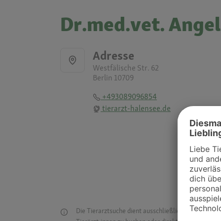
Dr.med.vet. Angel
Adresse
Westfälische Str. 62
Berlin 10709
+493089096854
tierarzt-halensee.de
Die Tierarztsuche dient ausschließlich dazu, Tierar