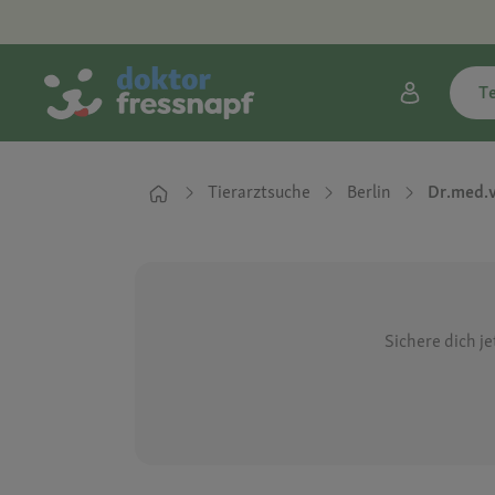
T
Tierarztsuche
Berlin
Dr.med.v
Sichere dich j