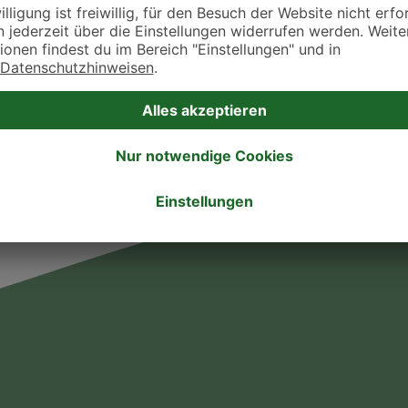
takt zu treten. Bitte wende dich hierfür direkt an die jeweilige Praxis oder Klin
. Fressnapf Tierarztsuche als Praxis gelistet werden oder Ihre Daten ändern 