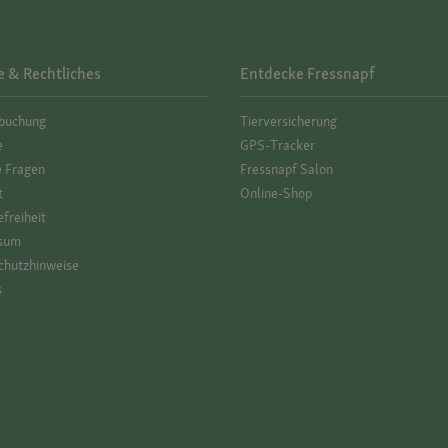
e & Rechtliches
Entdecke Fressnapf
­buchung
Tierversicherung
e
GPS-Tracker
e Fragen
Fressnapf Salon
t
Online-Shop
efreiheit
sum
hutz­hinweise
s