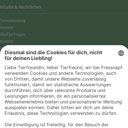
Inhalte & Rechtliches
Termin­buchung
Vorteile
Häufige Fragen
Kontakt
Barrierefreiheit
Impressum
Datenschutz­hinweise
Cookies
AGB
Entdecke Fressnapf
Tierversicherung
GPS-Tracker
Fressnapf Salon
Online-Shop