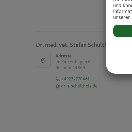
Dr. med. vet. Stefan Schultheis
Adresse
Im Kattenhagen 6
Bochum 44869
+49232770461
dr-s-schultheis.de