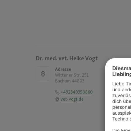
Dr. med. vet. Heike Vogt
Adresse
Wittener Str. 251
Bochum 44803
+492349350860
vet-vogt.de