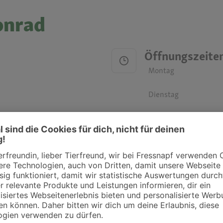
onrad
Öffnungszeite
Montag
Dienstag
Mittwoch
Donnerstag
Freitag
Samstag
Sonntag
ztpraxen und Kliniken in deiner Nähe übersichtlich anzuzeigen. Über Dr. Fressnap