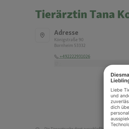
Tierärztin Tana K
Adresse
Königstraße 90
Bornheim 53332
+492222931026
-
Die Tierarztsuche dient ausschließlich dazu, Tierar