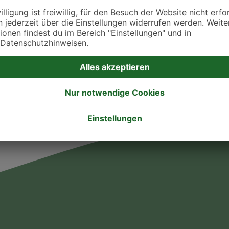
takt zu treten. Bitte wende dich hierfür direkt an die jeweilige Praxis oder Klin
. Fressnapf Tierarztsuche als Praxis gelistet werden oder Ihre Daten ändern 