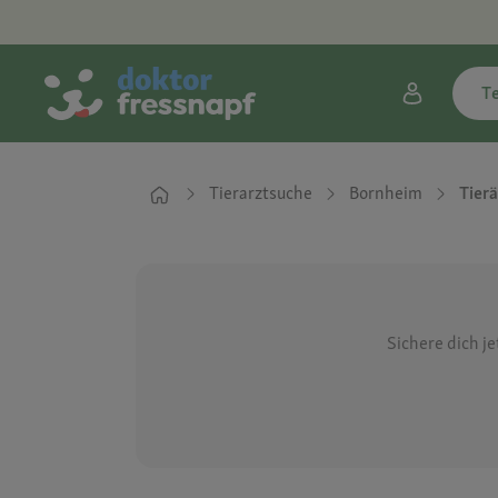
T
Tierarztsuche
Bornheim
Tier
Sichere dich j