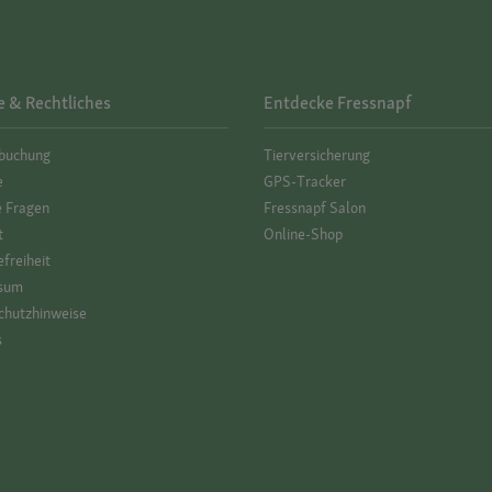
e & Rechtliches
Entdecke Fressnapf
­buchung
Tierversicherung
e
GPS-Tracker
e Fragen
Fressnapf Salon
t
Online-Shop
efreiheit
sum
hutz­hinweise
s