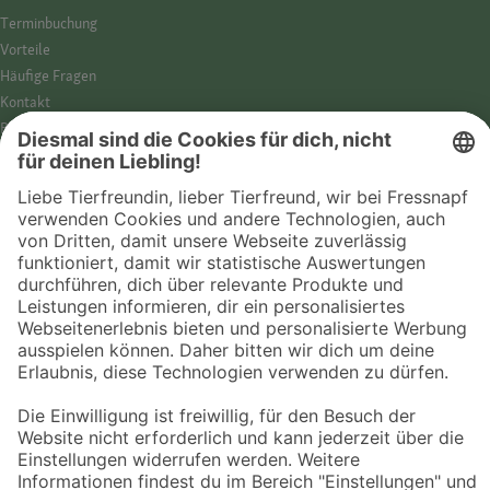
Termin­buchung
Vorteile
Häufige Fragen
Kontakt
Barrierefreiheit
Impressum
Datenschutz­hinweise
Cookies
AGB
Entdecke Fressnapf
Tierversicherung
GPS-Tracker
Fressnapf Salon
Online-Shop
© 2026 Fressnapf Tiernahrungs GmbH
Westpreußenstraße 32-38