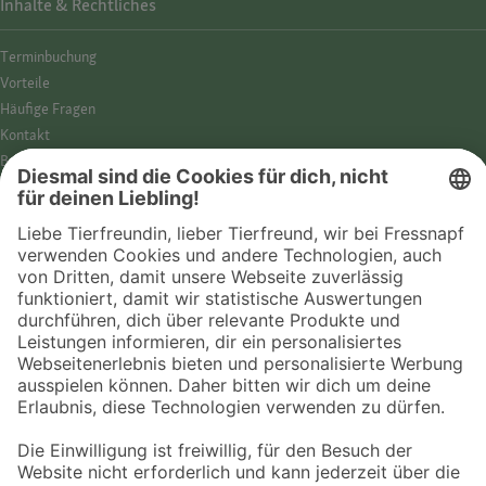
Inhalte & Rechtliches
Termin­buchung
Vorteile
Häufige Fragen
Kontakt
Barrierefreiheit
Impressum
Datenschutz­hinweise
Cookies
AGB
Entdecke Fressnapf
Tierversicherung
GPS-Tracker
Fressnapf Salon
Online-Shop