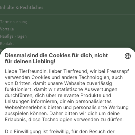
Inhalte & Rechtliches
Termin­buchung
Vorteile
Häufige Fragen
Kontakt
Barrierefreiheit
Impressum
Datenschutz­hinweise
Cookies
AGB
Entdecke Fressnapf
Tierversicherung
GPS-Tracker
Fressnapf Salon
Online-Shop