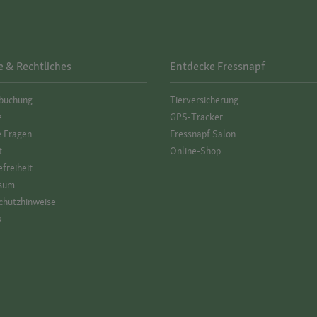
e & Rechtliches
Entdecke Fressnapf
­buchung
Tierversicherung
e
GPS-Tracker
e Fragen
Fressnapf Salon
t
Online-Shop
efreiheit
sum
hutz­hinweise
s