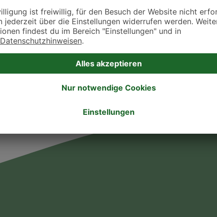
takt zu treten. Bitte wende dich hierfür direkt an die jeweilige Praxis oder Klin
. Fressnapf Tierarztsuche als Praxis gelistet werden oder Ihre Daten ändern 