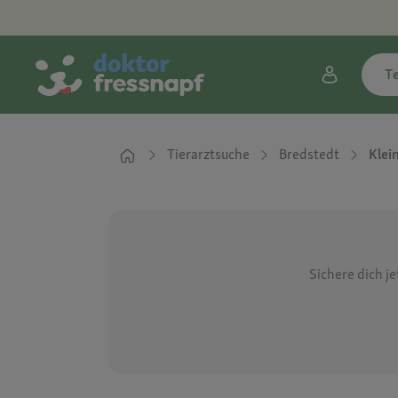
T
Tierarztsuche
Bredstedt
Klei
Sichere dich j