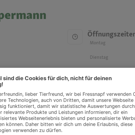
Alpermann
Öffnungszeite
Montag
Dienstag
Mittwoch
Donnerstag
Freitag
Samstag
Sonntag
ztpraxen und Kliniken in deiner Nähe übersichtlich anzuzeigen. Über Dr. Fressnap