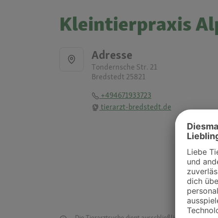
Kleintierpraxis 
Adresse
Tondernsche Str. 21
Bredstedt 25821
+494671933723
tierarzt-bredstedt.de
Die Tierarztsuche dient ausschließlich dazu, Tierar