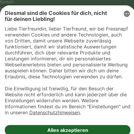
Kontakt
Barrierefreiheit
Impressum
Datenschutz­hinweise
Cookies
AGB
Entdecke Fressnapf
Tierversicherung
GPS-Tracker
Fressnapf Salon
Online-Shop
© 2026 Fressnapf Tiernahrungs GmbH
Westpreußenstraße 32-38
47809 Krefeld