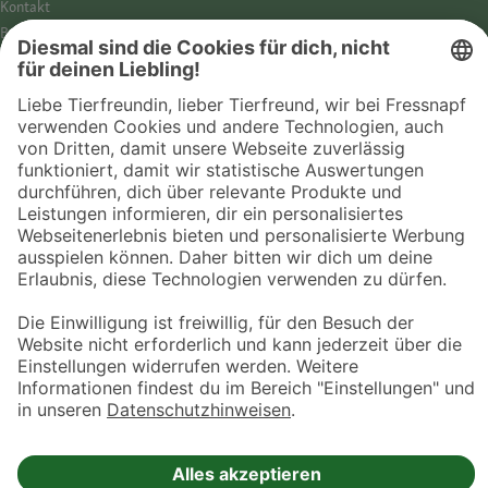
Kontakt
Barrierefreiheit
Impressum
Datenschutz­hinweise
Cookies
AGB
Entdecke Fressnapf
Tierversicherung
GPS-Tracker
Fressnapf Salon
Online-Shop
© 2026 Fressnapf Tiernahrungs GmbH
Westpreußenstraße 32-38
47809 Krefeld