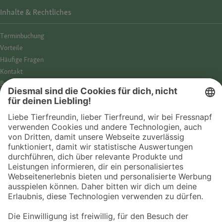
Inhalte & Rechtliches
Termin­buchung
Vorteile
Häufige Fragen
Kontakt
Barrierefreiheit
Impressum
Datenschutz­hinweise
Cookies
AGB
Entdecke Fressnapf
Tierversicherung
GPS-Tracker
Fressnapf Salon
Online-Shop