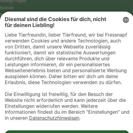
Häufige Fragen
Kontakt
Barrierefreiheit
Impressum
Datenschutz­hinweise
Cookies
AGB
Entdecke Fressnapf
Tierversicherung
GPS-Tracker
Fressnapf Salon
Online-Shop
© 2026 Fressnapf Tiernahrungs GmbH
Westpreußenstraße 32-38
47809 Krefeld