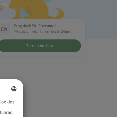
Frag doch Dr. Fressnapf
Nächster freier Termin in
25h 24min
Termin buchen