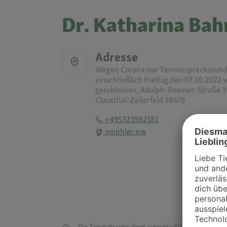
Dr. Katharina Bah
Adresse
Wegen Corona nur Terminsprechstunde
einschließlich Freitag den 07.10.2022 
geschlossen, Adolph-Roemer-Straße 3
Clausthal-Zellerfeld 38678
+495323982181
omphler.pw
Die Tierarztsuche dient ausschließlich dazu, Tierar