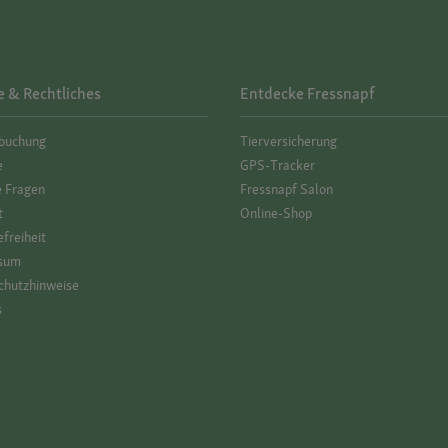
e & Rechtliches
Entdecke Fressnapf
­buchung
Tierversicherung
e
GPS-Tracker
e Fragen
Fressnapf Salon
t
Online-Shop
efreiheit
sum
hutz­hinweise
s