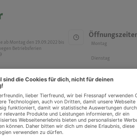
r
Öffnungszeite
 ab Montag den 19.09.2022 bis
Montag
wegen Betriebsferien
9
Dienstag
Mittwoch
Donnerstag
Freitag
Samstag
Sonntag
ztpraxen und Kliniken in deiner Nähe übersichtlich anzuzeigen. Über Dr. Fressnap