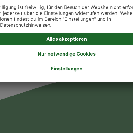
takt zu treten. Bitte wende dich hierfür direkt an die jeweilige Praxis oder Klin
. Fressnapf Tierarztsuche als Praxis gelistet werden oder Ihre Daten ändern 