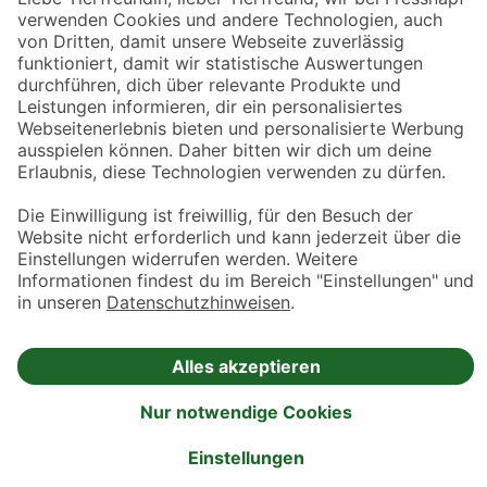
AGB
Entdecke Fressnapf
Tierversicherung
GPS-Tracker
Fressnapf Salon
Online-Shop
© 2026 Fressnapf Tiernahrungs GmbH
Westpreußenstraße 32-38
47809 Krefeld