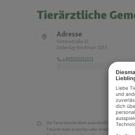
Tierärztliche Gem
Adresse
Hirtenstraße 21
Doberlug-Kirchhain 3253
+493532251173
-
Die Tierarztsuche dient ausschließlich dazu, Tierar
Tierärzt:innen zu buchen oder direkt mit ihnen in Kon