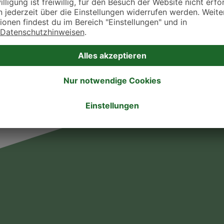
. Fressnapf Tierarztsuche als Praxis gelistet werden oder Ihre Daten ändern 