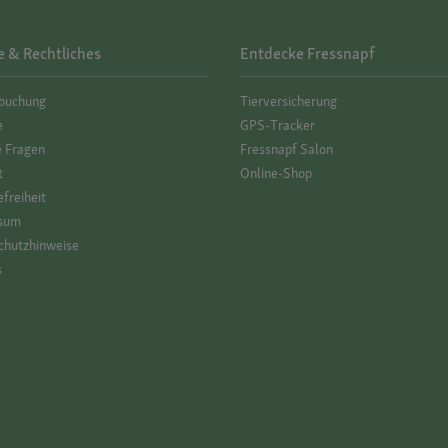
e & Rechtliches
Entdecke Fressnapf
­buchung
Tierversicherung
e
GPS-Tracker
e Fragen
Fressnapf Salon
t
Online-Shop
efreiheit
sum
hutz­hinweise
s