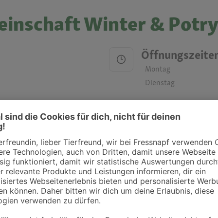
einschaft Winter & Potr
Öffnungszeite
Montag
Dienstag
Mittwoch
Donnerstag
Freitag
Samstag
Sonntag
ztpraxen und Kliniken in deiner Nähe übersichtlich anzuzeigen. Über Dr. Fressnap
takt zu treten. Bitte wende dich hierfür direkt an die jeweilige Praxis oder Klin