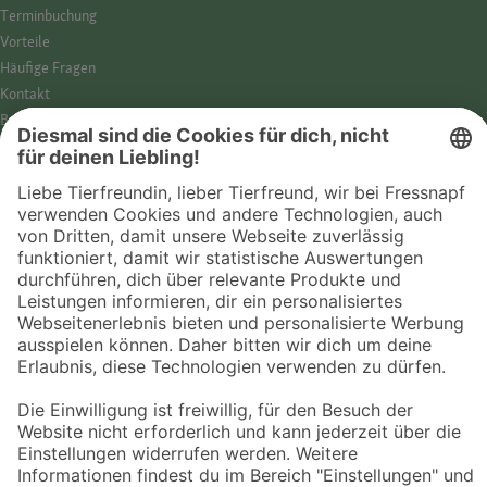
Termin­buchung
Vorteile
Häufige Fragen
Kontakt
Barrierefreiheit
Impressum
Datenschutz­hinweise
Cookies
AGB
Entdecke Fressnapf
Tierversicherung
GPS-Tracker
Fressnapf Salon
Online-Shop
© 2026 Fressnapf Tiernahrungs GmbH
Westpreußenstraße 32-38