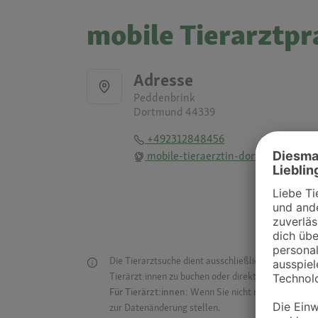
mobile Tierarztpr
Adresse
Peddenbrink
Dortmund 44339
+492312848456
mobile-tieraerztin-dortmund.de
Die Tierarztsuche dient ausschließlich dazu, Tierar
Tierärzt:innen zu buchen oder direkt mit ihnen in Kon
Für Tierärzt:innen:
Wenn Sie nicht mehr auf der Dr
zur Datenänderung stellen.