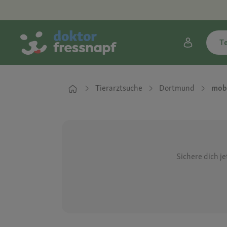
T
Tierarztsuche
Dortmund
mobi
Sichere dich j