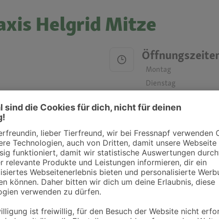
axis Helgrid Mitze
Öffnungszeite
Montag
Dienstag
Mittwoch
Donnerstag
Freitag
Samstag
Sonntag
ztpraxen und Kliniken in deiner Nähe übersichtlich anzuzeigen. Über Dr. Fressnap
takt zu treten. Bitte wende dich hierfür direkt an die jeweilige Praxis oder Klin
. Fressnapf Tierarztsuche als Praxis gelistet werden oder Ihre Daten ändern 