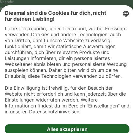
Kontakt
Barrierefreiheit
Impressum
Datenschutz­hinweise
Cookies
AGB
Entdecke Fressnapf
Tierversicherung
GPS-Tracker
Fressnapf Salon
Online-Shop
© 2026 Fressnapf Tiernahrungs GmbH
Westpreußenstraße 32-38
47809 Krefeld