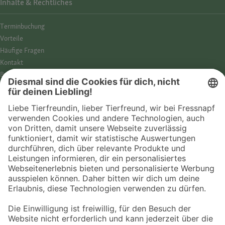
Inhalte & Rechtliches
Termin­buchung
Vorteile
Häufige Fragen
Kontakt
Barrierefreiheit
Impressum
Datenschutz­hinweise
Cookies
AGB
Entdecke Fressnapf
Tierversicherung
GPS-Tracker
Fressnapf Salon
Online-Shop