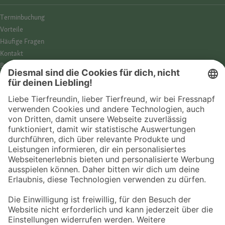
Termin­buchung
Vorteile
Häufige Fragen
Kontakt
Barrierefreiheit
Impressum
Datenschutz­hinweise
Cookies
AGB
Entdecke Fressnapf
Tierversicherung
GPS-Tracker
Fressnapf Salon
Online-Shop
© 2026 Fressnapf Tiernahrungs GmbH