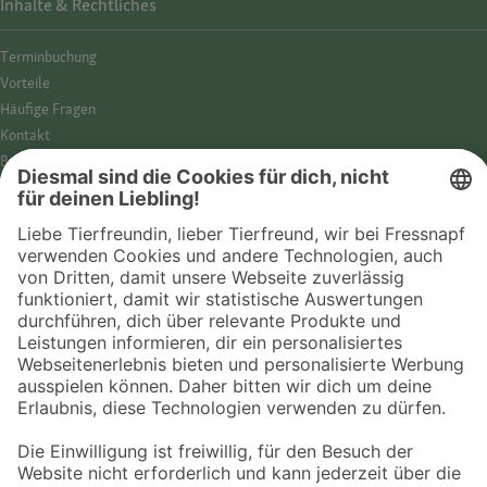
Inhalte & Rechtliches
Termin­buchung
Vorteile
Häufige Fragen
Kontakt
Barrierefreiheit
Impressum
Datenschutz­hinweise
Cookies
AGB
Entdecke Fressnapf
Tierversicherung
GPS-Tracker
Fressnapf Salon
Online-Shop