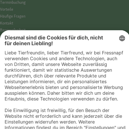
Termin­buchung
Vorteile
Häufige Fragen
Kontakt
Barrierefreiheit
Impressum
Datenschutz­hinweise
Cookies
AGB
Entdecke Fressnapf
Tierversicherung
GPS-Tracker
Fressnapf Salon
Online-Shop
© 2026 Fressnapf Tiernahrungs GmbH
Westpreußenstraße 32-38