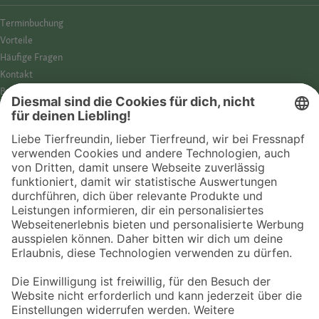
Termin­buchung
Vorteile
Häufige Fragen
Kontakt
Barrierefreiheit
Impressum
Datenschutz­hinweise
Cookies
AGB
Entdecke Fressnapf
Tierversicherung
GPS-Tracker
Fressnapf Salon
Online-Shop
© 2026 Fressnapf Tiernahrungs GmbH