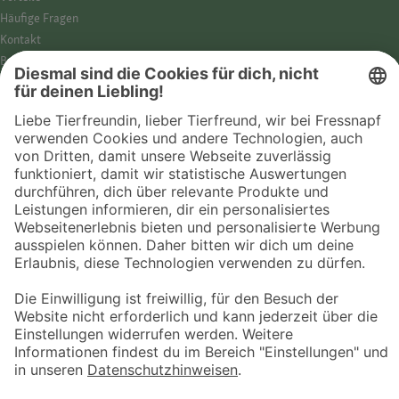
Häufige Fragen
Kontakt
Barrierefreiheit
Impressum
Datenschutz­hinweise
Cookies
AGB
Entdecke Fressnapf
Tierversicherung
GPS-Tracker
Fressnapf Salon
Online-Shop
© 2026 Fressnapf Tiernahrungs GmbH
Westpreußenstraße 32-38
47809 Krefeld