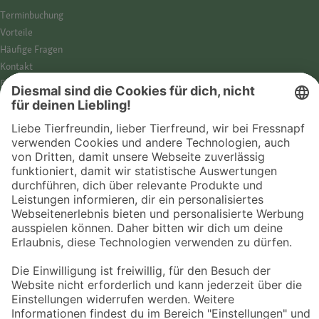
Termin­buchung
Vorteile
Häufige Fragen
Kontakt
Barrierefreiheit
Impressum
Datenschutz­hinweise
Cookies
AGB
Entdecke Fressnapf
Tierversicherung
GPS-Tracker
Fressnapf Salon
Online-Shop
© 2026 Fressnapf Tiernahrungs GmbH
Westpreußenstraße 32-38