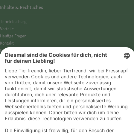
Inhalte & Rechtliches
Termin­buchung
Vorteile
Häufige Fragen
Kontakt
Barrierefreiheit
Impressum
Datenschutz­hinweise
Cookies
AGB
Entdecke Fressnapf
Tierversicherung
GPS-Tracker
Fressnapf Salon
Online-Shop