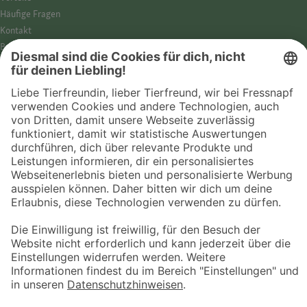
Häufige Fragen
Kontakt
Barrierefreiheit
Impressum
Datenschutz­hinweise
Cookies
AGB
Entdecke Fressnapf
Tierversicherung
GPS-Tracker
Fressnapf Salon
Online-Shop
© 2026 Fressnapf Tiernahrungs GmbH
Westpreußenstraße 32-38
47809 Krefeld