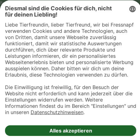
Barrierefreiheit
Impressum
Datenschutz­hinweise
Cookies
AGB
Entdecke Fressnapf
Tierversicherung
GPS-Tracker
Fressnapf Salon
Online-Shop
© 2026 Fressnapf Tiernahrungs GmbH
Westpreußenstraße 32-38
47809 Krefeld