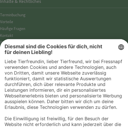
Inhalte & Rechtliches
Termin­buchung
Vorteile
Häufige Fragen
Kontakt
Barrierefreiheit
Impressum
Datenschutz­hinweise
Cookies
AGB
Entdecke Fressnapf
Tierversicherung
GPS-Tracker
Fressnapf Salon
Online-Shop