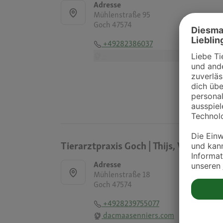
Adresse
Mühlenstraße 95
Goch 47574
+49282386037
-
Tierarztpraxis Goch | Thijs, Voncken 
Adresse
Mühlenstraße 18
Goch 47574
+4928239755077
dacmaasenniers.com