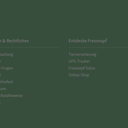
e & Rechtliches
Entdecke Fressnapf
­buchung
Tierversicherung
e
GPS-Tracker
e Fragen
Fressnapf Salon
t
Online-Shop
efreiheit
sum
hutz­hinweise
s