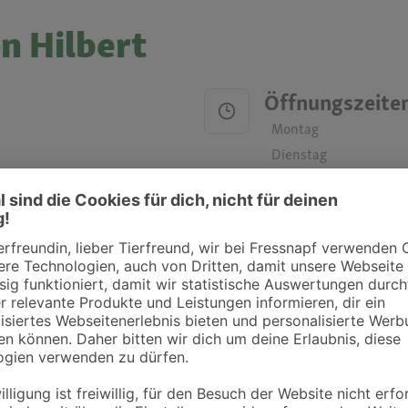
n Hilbert
Öffnungszeite
Montag
Dienstag
Mittwoch
Donnerstag
Freitag
Samstag
Sonntag
ztpraxen und Kliniken in deiner Nähe übersichtlich anzuzeigen. Über Dr. Fressnap
takt zu treten. Bitte wende dich hierfür direkt an die jeweilige Praxis oder Klin
. Fressnapf Tierarztsuche als Praxis gelistet werden oder Ihre Daten ändern 