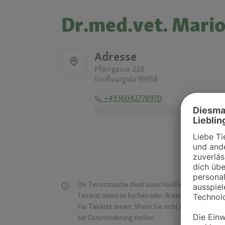
Dr.med.vet. Mario
Adresse
Pfarrgasse 228
Großvargula 99958
+4936042778970
-
Die Tierarztsuche dient ausschließlich dazu, Tierar
Tierärzt:innen zu buchen oder direkt mit ihnen in Kon
Für Tierärzt:innen:
Wenn Sie nicht mehr auf der Dr
zur Datenänderung stellen.