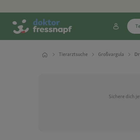
T
Tierarztsuche
Großvargula
Dr
Sichere dich j