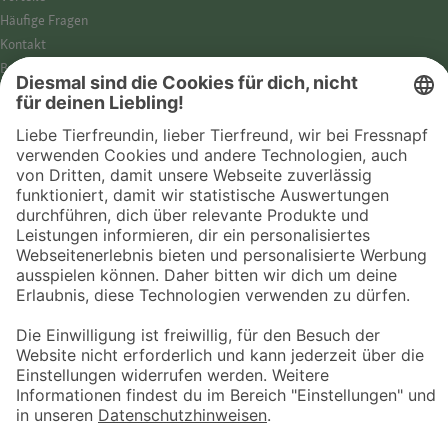
Häufige Fragen
Kontakt
Barrierefreiheit
Impressum
Datenschutz­hinweise
Cookies
AGB
Entdecke Fressnapf
Tierversicherung
GPS-Tracker
Fressnapf Salon
Online-Shop
© 2026 Fressnapf Tiernahrungs GmbH
Westpreußenstraße 32-38
47809 Krefeld