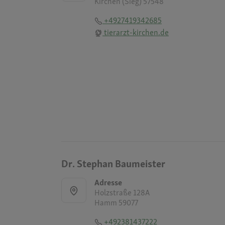
Kirchen (Sieg) 57548
+4927419342685
tierarzt-kirchen.de
Dr. Stephan Baumeister
Adresse
Holzstraße 128A
Hamm 59077
+492381437222