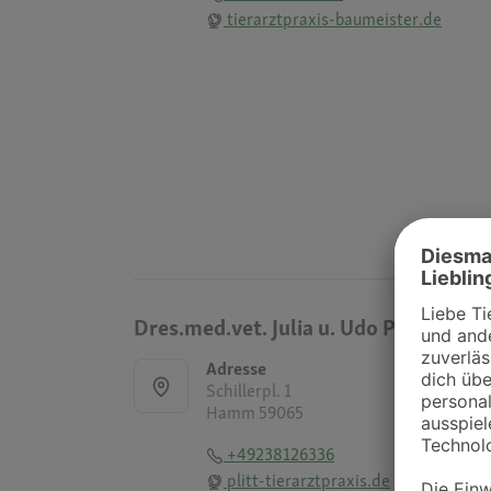
tierarztpraxis-baumeister.de
Dres.med.vet. Julia u. Udo Plitt
Adresse
Schillerpl. 1
Hamm 59065
+49238126336
plitt-tierarztpraxis.de