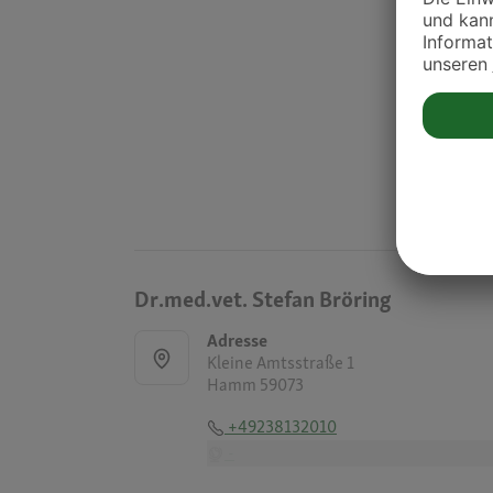
Dr.med.vet. Stefan Bröring
Adresse
Kleine Amtsstraße 1
Hamm 59073
+49238132010
-