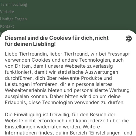
Termin­buchung
Vorteile
Häufige Fragen
Kontakt
Barrierefreiheit
Impressum
Datenschutz­hinweise
Cookies
AGB
Entdecke Fressnapf
Tierversicherung
GPS-Tracker
Fressnapf Salon
Online-Shop
© 2026 Fressnapf Tiernahrungs GmbH
Westpreußenstraße 32-38