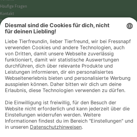
Häufige Fragen
Kontakt
Barrierefreiheit
Impressum
Datenschutz­hinweise
Cookies
AGB
Entdecke Fressnapf
Tierversicherung
GPS-Tracker
Fressnapf Salon
Online-Shop
© 2026 Fressnapf Tiernahrungs GmbH
Westpreußenstraße 32-38
47809 Krefeld