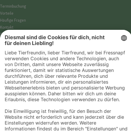
Termin­buchung
Vorteile
Häufige Fragen
Kontakt
Barrierefreiheit
Impressum
Datenschutz­hinweise
Cookies
AGB
Entdecke Fressnapf
Tierversicherung
GPS-Tracker
Fressnapf Salon
Online-Shop
© 2026 Fressnapf Tiernahrungs GmbH
Westpreußenstraße 32-38