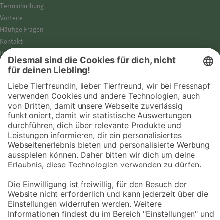
Termin­buchung
Vorteile
Häufige Fragen
Kontakt
Barrierefreiheit
Impressum
Datenschutz­hinweise
Cookies
AGB
Entdecke Fressnapf
Tierversicherung
GPS-Tracker
Fressnapf Salon
Online-Shop
© 2026 Fressnapf Tiernahrungs GmbH
Westpreußenstraße 32-38