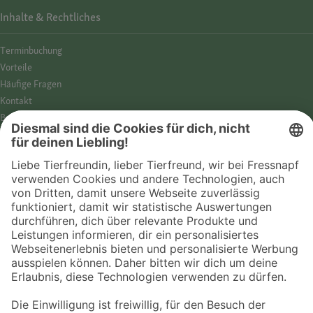
Inhalte & Rechtliches
Termin­buchung
Vorteile
Häufige Fragen
Kontakt
Barrierefreiheit
Impressum
Datenschutz­hinweise
Cookies
AGB
Entdecke Fressnapf
Tierversicherung
GPS-Tracker
Fressnapf Salon
Online-Shop