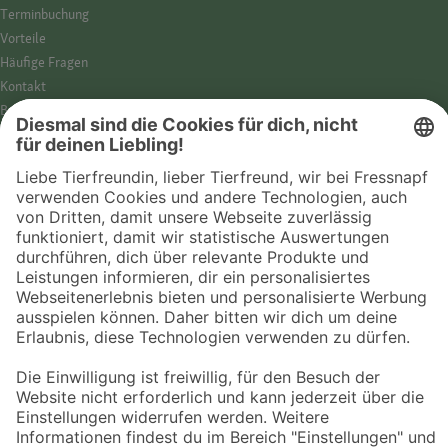
Termin­buchung
Vorteile
Häufige Fragen
Kontakt
Barrierefreiheit
Impressum
Datenschutz­hinweise
Cookies
AGB
Entdecke Fressnapf
Tierversicherung
GPS-Tracker
Fressnapf Salon
Online-Shop
© 2026 Fressnapf Tiernahrungs GmbH
Westpreußenstraße 32-38