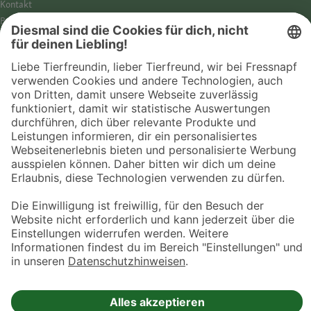
Kontakt
Barrierefreiheit
Impressum
Datenschutz­hinweise
Cookies
AGB
Entdecke Fressnapf
Tierversicherung
GPS-Tracker
Fressnapf Salon
Online-Shop
© 2026 Fressnapf Tiernahrungs GmbH
Westpreußenstraße 32-38
47809 Krefeld